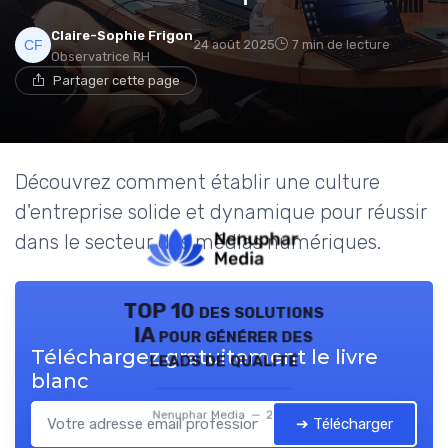
Claire-Sophie Frigon
24 août 2025
7 min de lecture
Observatrice RH
Partager cette page
Découvrez comment établir une culture
d'entreprise solide et dynamique pour réussir
dans le secteur des médias numériques.
TOP 10 des solutions
IA pour générer des
Téléchargez gratuitement le livre
leads de qualité
blanc
Nenuphar Media — 2026
➔ Télécharger