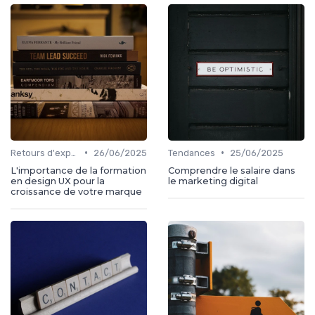
•
•
Retours d'expérience
26/06/2025
Tendances
25/06/2025
L'importance de la formation
Comprendre le salaire dans
en design UX pour la
le marketing digital
croissance de votre marque