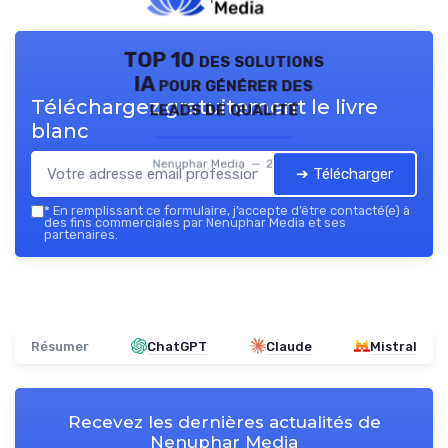
TOP 10 des solutions
IA pour générer des
Téléchargez gratuitement le livre
leads de qualité
blanc
Nenuphar Media — 2026
➔ Télécharger
*
En remplissant ce formulaire, j’accepte d’être contacté(e) à
des fins commerciales par Nenuphar Media et ses
partenaires.
Résumer
ChatGPT
Claude
Mistral
Recevez les dernières actualités de
Nenuphar Media