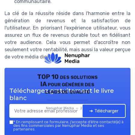
communautaire.
La clé de la réussite réside dans l'harmonie entre la
génération de revenus et la satisfaction de
l'utilisateur. En priorisant l'expérience utilisateur, vous
assurez un flux de revenus durable tout en fidélisant
votre audience. Cela vous permet d'accroître non
seulement votre rentabilité, mais aussi la valeur perçue
de votre média digital.
TOP 10 des solutions
IA pour générer des
Téléchargez gratuitement le livre
leads de qualité
blanc
Nenuphar Media — 2026
➔ Télécharger
*
En remplissant ce formulaire, j’accepte d’être contacté(e) à
des fins commerciales par Nenuphar Media et ses
partenaires.