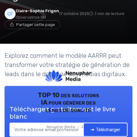
Claire-Sophie Frigon
17 octobre 2025
7 min de lecture
Observatrice RH
Partager cette page
Explorez comment le modèle AARRR peut
transformer votre stratégie de génération de
leads dans le domaine des médias digitaux.
TOP 10 des solutions
IA pour générer des
Téléchargez gratuitement le livre
leads de qualité
blanc
Nenuphar Media — 2026
➔ Télécharger