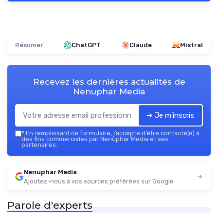
Résumer
ChatGPT
Claude
Mistral
Recevez les dernières actualités de
Nenuphar Media
➔ Je m'inscris
*
En remplissant ce formulaire, j’accepte d’être contacté(e) à
des fins commerciales par Nenuphar Media et ses
partenaires.
Nenuphar Media
Ajoutez-nous à vos sources préférées sur Google
Parole d'experts