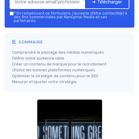
➔ Télécharger
*
En remplissant ce formulaire, j’accepte d’être contacté(e) à
des fins commerciales par Nenuphar Media et ses
partenaires.
SOMMAIRE
Comprendre le paysage des médias numériques
Définir votre audience cible
Créer un contenu de marque pour le recrutement
Choisir les bonnes plateformes numériques
Optimiser la stratégie de contenu pour le SEO
Mesurer et ajuster votre stratégie