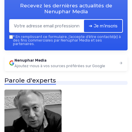
Recevez les dernières actualités de
Nenuphar Media
➔ Je m'inscris
*
En remplissant ce formulaire, j’accepte d’être contacté(e) à
des fins commerciales par Nenuphar Media et ses
partenaires.
Nenuphar Media
Ajoutez-nous à vos sources préférées sur Google
Parole d'experts