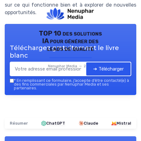
sur ce qui fonctionne bien et à explorer de nouvelles
opportunités.
TOP 10 des solutions
IA pour générer des
Téléchargez gratuitement le livre
leads de qualité
blanc
Nenuphar Media — 2026
➔ Télécharger
*
En remplissant ce formulaire, j’accepte d’être contacté(e) à
des fins commerciales par Nenuphar Media et ses
partenaires.
Résumer
ChatGPT
Claude
Mistral