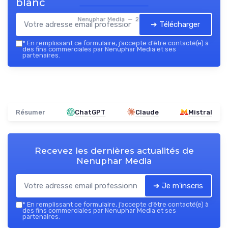
blanc
Nenuphar Media — 2026
➔ Télécharger
*
En remplissant ce formulaire, j’accepte d’être contacté(e) à
des fins commerciales par Nenuphar Media et ses
partenaires.
Résumer
ChatGPT
Claude
Mistral
Recevez les dernières actualités de
Nenuphar Media
➔ Je m'inscris
*
En remplissant ce formulaire, j’accepte d’être contacté(e) à
des fins commerciales par Nenuphar Media et ses
partenaires.