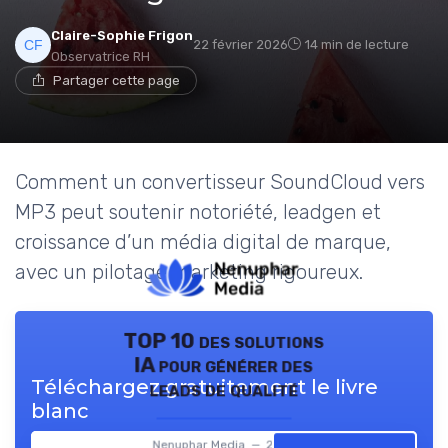
Claire-Sophie Frigon
22 février 2026
14 min de lecture
Observatrice RH
Partager cette page
Comment un convertisseur SoundCloud vers
MP3 peut soutenir notoriété, leadgen et
croissance d’un média digital de marque,
avec un pilotage marketing rigoureux.
TOP 10 des solutions
IA pour générer des
Téléchargez gratuitement le livre
leads de qualité
blanc
Nenuphar Media — 2026