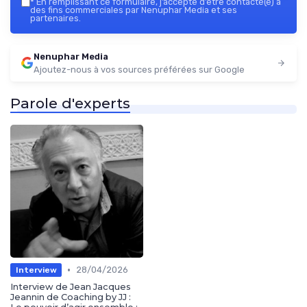
*
En remplissant ce formulaire, j’accepte d’être contacté(e) à
des fins commerciales par Nenuphar Media et ses
partenaires.
Nenuphar Media
Ajoutez-nous à vos sources préférées sur Google
Parole d'experts
•
28/04/2026
Interview
Interview de Jean Jacques
Jeannin de Coaching by JJ :