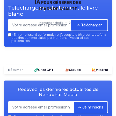
IA pour générer des
Téléchargez gratuitement le livre
leads de qualité
blanc
Nenuphar Media — 2026
➔ Télécharger
*
En remplissant ce formulaire, j’accepte d’être contacté(e) à
des fins commerciales par Nenuphar Media et ses
partenaires.
Résumer
ChatGPT
Claude
Mistral
Recevez les dernières actualités de
Nenuphar Media
➔ Je m'inscris