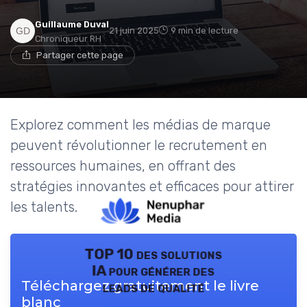
Guillaume Duval
21 juin 2025
9 min de lecture
Chroniqueur RH
Partager cette page
Explorez comment les médias de marque
peuvent révolutionner le recrutement en
ressources humaines, en offrant des
stratégies innovantes et efficaces pour attirer
les talents.
TOP 10 des solutions
IA pour générer des
Téléchargez gratuitement le livre
leads de qualité
blanc