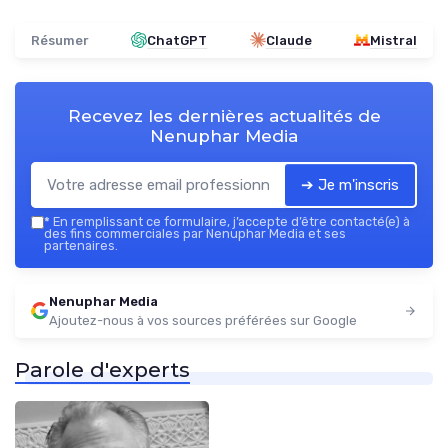
Résumer
ChatGPT
Claude
Mistral
Recevez les dernières actualités de
Nenuphar Media
➔ Je m'inscris
*
En remplissant ce formulaire, j’accepte d’être contacté(e) à
des fins commerciales par Nenuphar Media et ses
partenaires.
Nenuphar Media
Ajoutez-nous à vos sources préférées sur Google
Parole d'experts