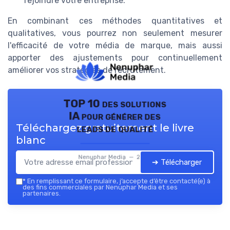
rejoindre votre entreprise.
En combinant ces méthodes quantitatives et
qualitatives, vous pourrez non seulement mesurer
l'efficacité de votre média de marque, mais aussi
apporter des ajustements pour continuellement
améliorer vos stratégies de recrutement.
TOP 10 des solutions
IA pour générer des
Téléchargez gratuitement le livre
leads de qualité
blanc
Nenuphar Media — 2026
➔ Télécharger
*
En remplissant ce formulaire, j’accepte d’être contacté(e) à
des fins commerciales par Nenuphar Media et ses
partenaires.