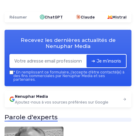
Résumer
ChatGPT
Claude
Mistral
Recevez les dernières actualités de
Nenuphar Media
➔ Je m'inscris
*
En remplissant ce formulaire, j’accepte d’être contacté(e) à
des fins commerciales par Nenuphar Media et ses
partenaires.
Nenuphar Media
Ajoutez-nous à vos sources préférées sur Google
Parole d'experts