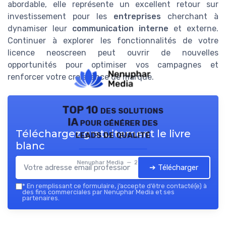
abordable, elle représente un excellent retour sur
investissement pour les
entreprises
cherchant à
dynamiser leur
communication interne
et externe.
Continuer à explorer les fonctionnalités de votre
licence neoscreen peut ouvrir de nouvelles
opportunités pour optimiser vos campagnes et
renforcer votre croissance de marque.
TOP 10 des solutions
IA pour générer des
Téléchargez gratuitement le livre
leads de qualité
blanc
Nenuphar Media — 2026
➔ Télécharger
*
En remplissant ce formulaire, j’accepte d’être contacté(e) à
des fins commerciales par Nenuphar Media et ses
partenaires.