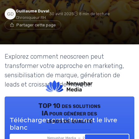
Guillaume Duval
30 avril 2025
8 min de lecture
Chroniqueur RH
Partager cette page
Explorez comment neoscreen peut
transformer votre approche en marketing,
sensibilisation de marque, génération de
leads et croissance de marque.
TOP 10 des solutions
IA pour générer des
Téléchargez gratuitement le livre
leads de qualité
blanc
Nenuphar Media — 2026