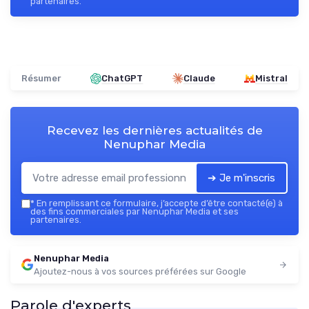
partenaires.
Résumer
ChatGPT
Claude
Mistral
Recevez les dernières actualités de
Nenuphar Media
➔ Je m'inscris
*
En remplissant ce formulaire, j’accepte d’être contacté(e) à
des fins commerciales par Nenuphar Media et ses
partenaires.
Nenuphar Media
Ajoutez-nous à vos sources préférées sur Google
Parole d'experts