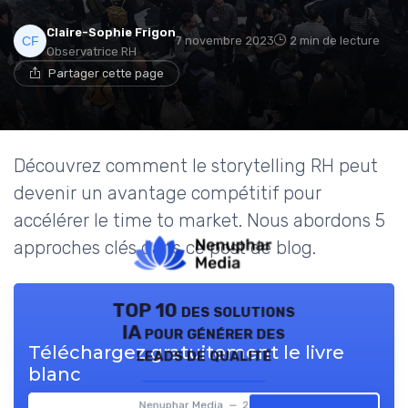
Claire-Sophie Frigon
7 novembre 2023
2 min de lecture
Observatrice RH
Partager cette page
Découvrez comment le storytelling RH peut
devenir un avantage compétitif pour
accélérer le time to market. Nous abordons 5
approches clés dans ce post de blog.
TOP 10 des solutions
IA pour générer des
Téléchargez gratuitement le livre
leads de qualité
blanc
Nenuphar Media — 2026