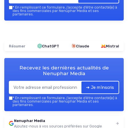
*
En remplissant ce formulaire, j’accepte d’être contacté(e) à
des fins commerciales par Nenuphar Media et ses
partenaires.
Résumer
ChatGPT
Claude
Mistral
Recevez les dernières actualités de
Nenuphar Media
➔ Je m'inscris
*
En remplissant ce formulaire, j’accepte d’être contacté(e) à
des fins commerciales par Nenuphar Media et ses
partenaires.
Nenuphar Media
Ajoutez-nous à vos sources préférées sur Google