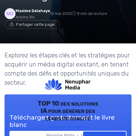
Maxime Delahaye
15 mai 2025
8 min de lecture
Arbitre RH
Partager cette page
Explorez les étapes clés et les stratégies pour
acquérir un média digital existant, en tenant
compte des défis et opportunités uniques du
secteur.
TOP 10 des solutions
IA pour générer des
Téléchargez gratuitement le livre
leads de qualité
blanc
Nenuphar Media — 2026