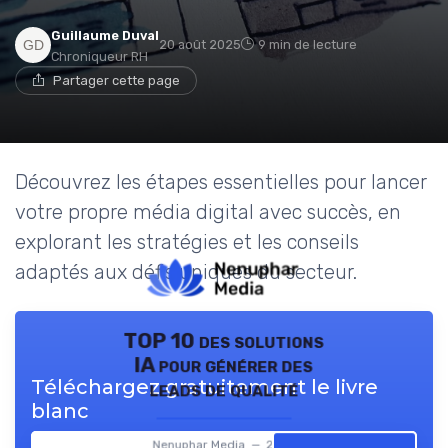
Guillaume Duval
20 août 2025
9 min de lecture
Chroniqueur RH
Partager cette page
Découvrez les étapes essentielles pour lancer
votre propre média digital avec succès, en
explorant les stratégies et les conseils
adaptés aux défis uniques du secteur.
TOP 10 des solutions
IA pour générer des
Téléchargez gratuitement le livre
leads de qualité
blanc
Nenuphar Media — 2026