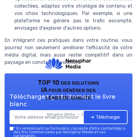
collectées, adaptez votre stratégie de contenu et
vos choix technologiques. Par exemple, si une
plateforme ne génère pas le trafic escompté,
envisagez d'explorer d'autres options.
En intégrant ces pratiques dans votre routine, vous
pourrez non seulement améliorer l'efficacité de votre
média digital, mais aussi rester compétitif dans un
paysage en constante évolution.
TOP 10 des solutions
IA pour générer des
Téléchargez gratuitement le livre
leads de qualité
blanc
Nenuphar Media — 2026
➔ Télécharger
*
En remplissant ce formulaire, j’accepte d’être contacté(e) à
des fins commerciales par Nenuphar Media et ses
partenaires.