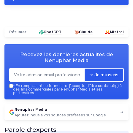
Résumer
ChatGPT
Claude
Mistral
Recevez les dernières actualités de
Nenuphar Media
➔ Je m'inscris
*
En remplissant ce formulaire, j’accepte d’être contacté(e) à
des fins commerciales par Nenuphar Media et ses
partenaires.
Nenuphar Media
Ajoutez-nous à vos sources préférées sur Google
Parole d'experts