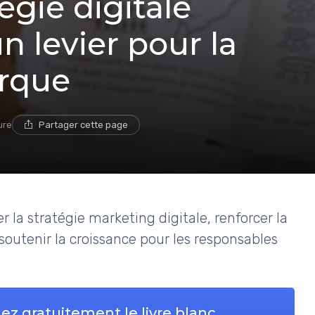
égie digitale
un levier pour la
arque
ure
Partager cette page
la stratégie marketing digitale, renforcer la
soutenir la croissance pour les responsables
ez gratuitement le livre blanc