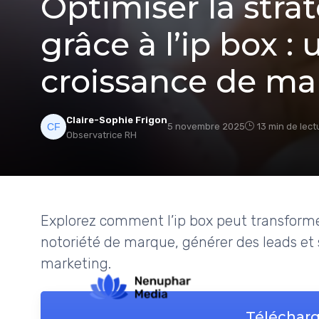
Optimiser la strat
grâce à l’ip box : 
croissance de m
Claire-Sophie Frigon
5 novembre 2025
13 min de lect
Observatrice RH
Explorez comment l’ip box peut transformer 
notoriété de marque, générer des leads et 
marketing.
Télécharg