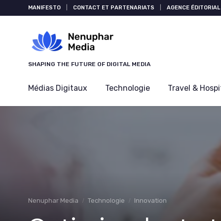
Panneau de gestion des cookies
MANIFESTO
|
CONTACT ET PARTENARIATS
|
AGENCE ÉDITORIAL
SHAPING THE FUTURE OF DIGITAL MEDIA
Médias Digitaux
Technologie
Travel & Hospi
Nenuphar Media
Technologie
Innovation