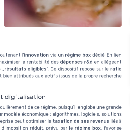
soutenant l’
innovation
via un
régime box
dédié. En lien
 maximiser la rentabilité des
dépenses r&d
en allégeant
s „
résultats éligibles
”. Ce dispositif repose sur le
ratio
 bien attribués aux actifs issus de la propre recherche
t digitalisation
iculièrement de ce régime, puisqu’il englobe une grande
r modèle économique : algorithmes, logiciels, solutions
reprise peut optimiser la
taxation de ses revenus
liés à
x d’imposition réduit, prévu par le
régime box
, favorise