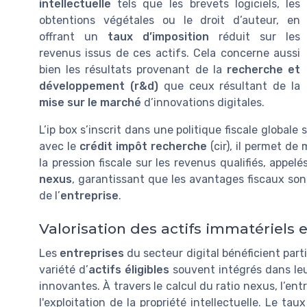
intellectuelle
tels que les brevets logiciels, les
obtentions végétales ou le droit d’auteur, en
offrant un
taux d’imposition
réduit sur les
revenus issus de ces actifs. Cela concerne aussi
bien les résultats provenant de la
recherche et
développement (r&d)
que ceux résultant de la
mise sur le marché
d’innovations digitales.
L’ip box s’inscrit dans une politique fiscale globale 
avec le
crédit impôt recherche
(cir), il permet de
la pression fiscale sur les revenus qualifiés, appelé
nexus
, garantissant que les avantages fiscaux sont
de l’
entreprise
.
Valorisation des actifs immatériels e
Les
entreprises
du secteur digital bénéficient part
variété d’
actifs éligibles
souvent intégrés dans leu
innovantes. À travers le calcul du ratio nexus, l’ent
l'exploitation de la propriété intellectuelle. Le tau