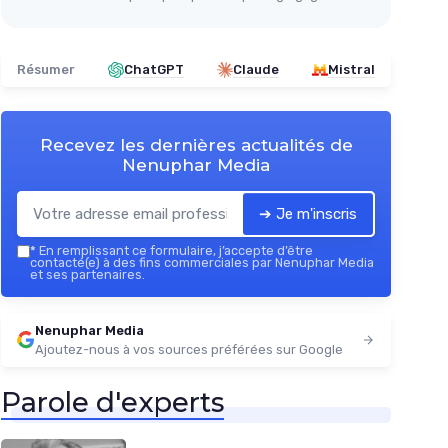
Résumer
ChatGPT
Claude
Mistral
Recevez les dernières actualités de
Nenuphar Media
➔ Je m'inscris
*
En remplissant ce formulaire, j’accepte d’être
contacté(e) à des fins commerciales par Nenuphar Media
et ses partenaires.
Nenuphar Media
Ajoutez-nous à vos sources préférées sur Google
Parole d'experts