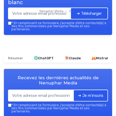
blanc
Nenuphar Media — 2026
➔ Télécharger
*
En remplissant ce formulaire, j’accepte d’être contacté(e) à
des fins commerciales par Nenuphar Media et ses
partenaires.
Résumer
ChatGPT
Claude
Mistral
Recevez les dernières actualités de
Nenuphar Media
➔ Je m'inscris
*
En remplissant ce formulaire, j’accepte d’être contacté(e) à
des fins commerciales par Nenuphar Media et ses
partenaires.