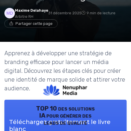
Maxime Delahaye
31 décembre 2025
9 min de lecture
Arbitre RH
Partager cette page
Apprenez à développer une stratégie de
branding efficace pour lancer un média
digital. Découvrez les étapes clés pour créer
une identité de marque solide et attirer votre
audience.
TOP 10 des solutions
IA pour générer des
Téléchargez gratuitement le livre
leads de qualité
blanc