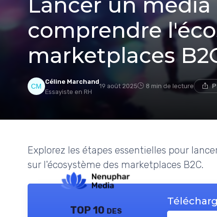
Lancer un média
comprendre l'éc
marketplaces B2
Céline Marchand
19 août 2025
8 min de lecture
P
Essayiste en RH
Explorez les étapes essentielles pour lan
sur l'écosystème des marketplaces B2C.
Télécharg
TOP 10 des