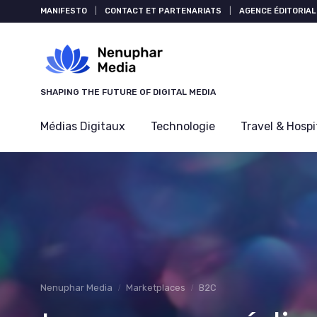
Panneau de gestion des cookies
MANIFESTO
|
CONTACT ET PARTENARIATS
|
AGENCE ÉDITORIAL
SHAPING THE FUTURE OF DIGITAL MEDIA
Médias Digitaux
Technologie
Travel & Hospi
Nenuphar Media
Marketplaces
B2C