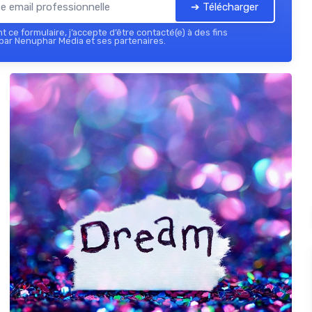
➔ Télécharger
 ce formulaire, j’accepte d’être contacté(e) à des fins
par Nenuphar Media et ses partenaires.