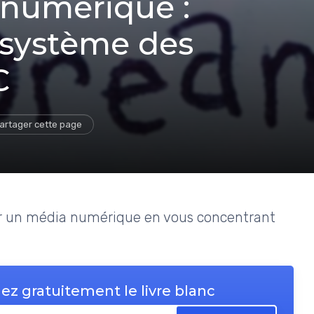
 numérique :
osystème des
C
artager cette page
cer un média numérique en vous concentrant
ez gratuitement le livre blanc