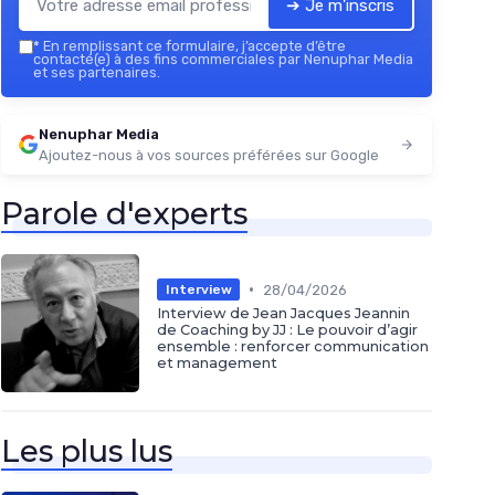
➔ Je m'inscris
*
En remplissant ce formulaire, j’accepte d’être
contacté(e) à des fins commerciales par Nenuphar Media
et ses partenaires.
Nenuphar Media
Ajoutez-nous à vos sources préférées sur Google
Parole d'experts
•
28/04/2026
Interview
Interview de Jean Jacques Jeannin
de Coaching by JJ : Le pouvoir d’agir
ensemble : renforcer communication
et management
Les plus lus