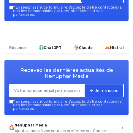
*
En remplissant ce formulaire, j’accepte d’être contacté(e) à
des fins commerciales par Nenuphar Media et ses
partenaires.
Résumer
ChatGPT
Claude
Mistral
Recevez les dernières actualités de
Nenuphar Media
➔ Je m'inscris
*
En remplissant ce formulaire, j’accepte d’être contacté(e) à
des fins commerciales par Nenuphar Media et ses
partenaires.
Nenuphar Media
Ajoutez-nous à vos sources préférées sur Google