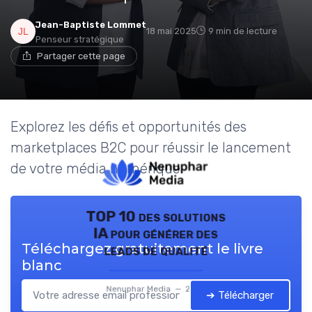
Jean-Baptiste Lommet
18 mai 2025
9 min de lecture
Penseur stratégique
Partager cette page
Explorez les défis et opportunités des
marketplaces B2C pour réussir le lancement
de votre média numérique.
TOP 10 des solutions
IA pour générer des
Téléchargez gratuitement le livre
leads de qualité
blanc
Nenuphar Media — 2026
➔ Télécharger