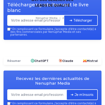
Téléchargez gratuitement le livre
leads de qualité
blanc
Nenuphar Media — 2026
➔ Télécharger
*
En remplissant ce formulaire, j’accepte d’être contacté(e) à
des fins commerciales par Nenuphar Media et ses
partenaires.
Résumer
ChatGPT
Claude
Mistral
Recevez les dernières actualités de
Nenuphar Media
➔ Je m'inscris
*
En remplissant ce formulaire, j’accepte d’être contacté(e) à