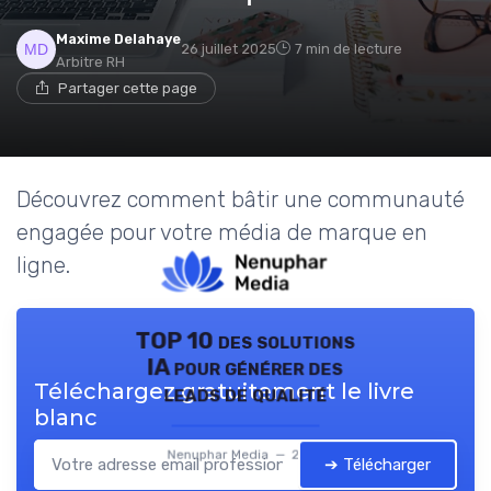
Maxime Delahaye
26 juillet 2025
7 min de lecture
Arbitre RH
Partager cette page
Découvrez comment bâtir une communauté
engagée pour votre média de marque en
ligne.
TOP 10 des solutions
IA pour générer des
Téléchargez gratuitement le livre
leads de qualité
blanc
Nenuphar Media — 2026
➔ Télécharger