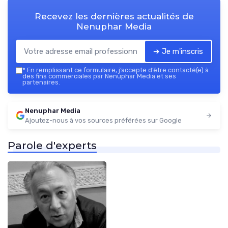
Recevez les dernières actualités de
Nenuphar Media
➔ Je m'inscris
*
En remplissant ce formulaire, j’accepte d’être contacté(e) à
des fins commerciales par Nenuphar Media et ses
partenaires.
Nenuphar Media
Ajoutez-nous à vos sources préférées sur Google
Parole d'experts