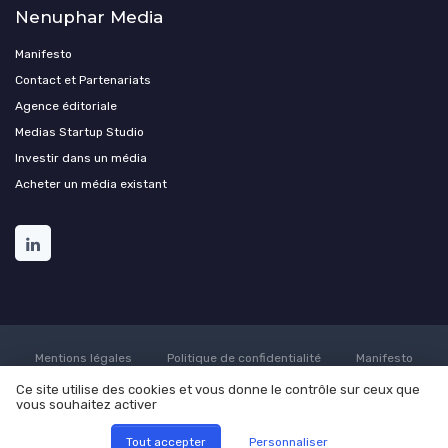
Nenuphar Media
Manifesto
Contact et Partenariats
Agence éditoriale
Medias Startup Studio
Investir dans un média
Acheter un média existant
Mentions légales
Politique de confidentialité
Manifesto
Culture
Carrière
Contact
Conditions générales de
Ce site utilise des cookies et vous donne le contrôle sur ceux que
vente
Participer au média ?
Programmer une démonstration
vous souhaitez activer
Nenuphar Media
Soumettre un communiqué de presse
© Nenuphar Media 2026
Tout accepter
Personnaliser