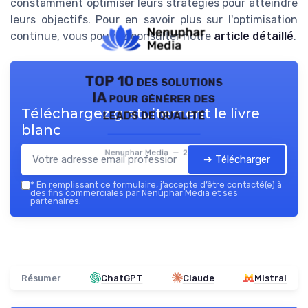
constamment optimiser leurs stratégies pour atteindre
leurs objectifs. Pour en savoir plus sur l'optimisation
continue, vous pouvez consulter notre
article détaillé
.
TOP 10 des solutions
IA pour générer des
Téléchargez gratuitement le livre
leads de qualité
blanc
Nenuphar Media — 2026
➔ Télécharger
*
En remplissant ce formulaire, j’accepte d’être contacté(e) à
des fins commerciales par Nenuphar Media et ses
partenaires.
Résumer
ChatGPT
Claude
Mistral