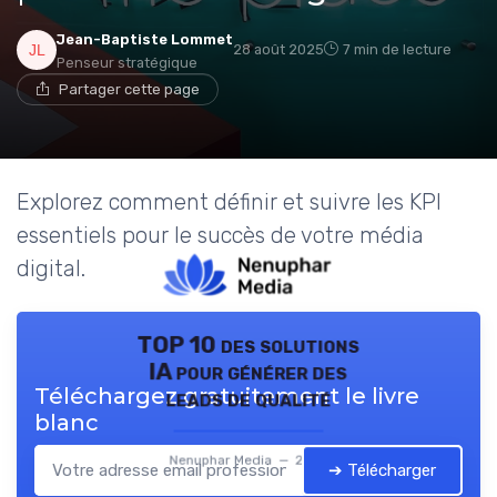
Jean-Baptiste Lommet
28 août 2025
7 min de lecture
Penseur stratégique
Partager cette page
Explorez comment définir et suivre les KPI
essentiels pour le succès de votre média
digital.
TOP 10 des solutions
IA pour générer des
Téléchargez gratuitement le livre
leads de qualité
blanc
Nenuphar Media — 2026
➔ Télécharger