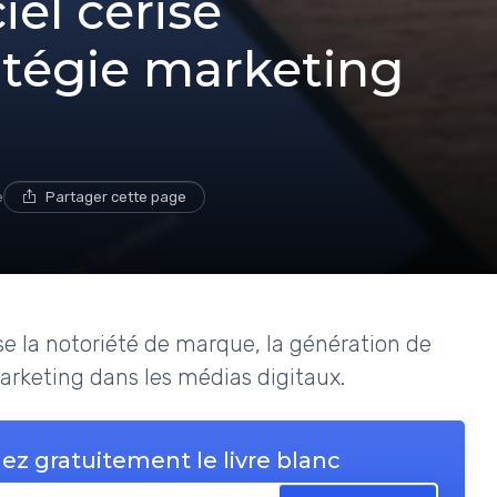
el cerise
atégie marketing
e
Partager cette page
se la notoriété de marque, la génération de
marketing dans les médias digitaux.
ez gratuitement le livre blanc