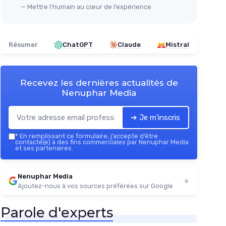
— Mettre l’humain au cœur de l’expérience
Résumer
ChatGPT
Claude
Mistral
Recevez les dernières actualités de
Nenuphar Media
➔ Je m'inscris
*
En remplissant ce formulaire, j’accepte d’être
contacté(e) à des fins commerciales par Nenuphar Media
et ses partenaires.
Nenuphar Media
Ajoutez-nous à vos sources préférées sur Google
Parole d'experts