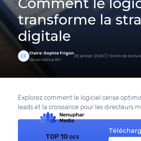
Comment le logici
transforme la str
digitale
Claire-Sophie Frigon
25 janvier 2026
10 min de lectur
Observatrice RH
Explorez comment le logiciel cerise optimi
leads et la croissance pour les directeurs 
Télécharg
TOP 10 des