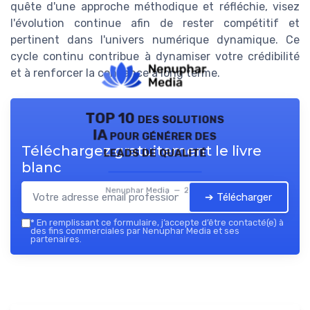
quête d'une approche méthodique et réfléchie, visez
l'évolution continue afin de rester compétitif et
pertinent dans l'univers numérique dynamique. Ce
cycle continu contribue à dynamiser votre crédibilité
et à renforcer la confiance à long terme.
TOP 10 des solutions
IA pour générer des
Téléchargez gratuitement le livre
leads de qualité
blanc
Nenuphar Media — 2026
➔ Télécharger
*
En remplissant ce formulaire, j’accepte d’être contacté(e) à
des fins commerciales par Nenuphar Media et ses
partenaires.