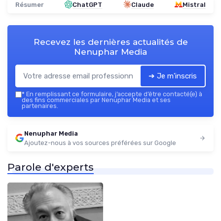
Résumer
ChatGPT
Claude
Mistral
Recevez les dernières actualités de
Nenuphar Media
➔ Je m'inscris
*
En remplissant ce formulaire, j’accepte d’être contacté(e) à
des fins commerciales par Nenuphar Media et ses
partenaires.
Nenuphar Media
Ajoutez-nous à vos sources préférées sur Google
Parole d'experts