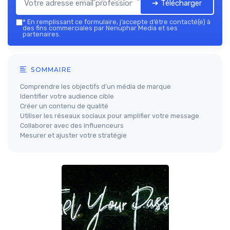
➔ Télécharger
*
En remplissant ce formulaire, j’accepte d’être contacté(e) à
des fins commerciales par Nenuphar Media et ses
partenaires.
SOMMAIRE
Comprendre les objectifs d'un média de marque
Identifier votre audience cible
Créer un contenu de qualité
Utiliser les réseaux sociaux pour amplifier votre message
Collaborer avec des influenceurs
Mesurer et ajuster votre stratégie