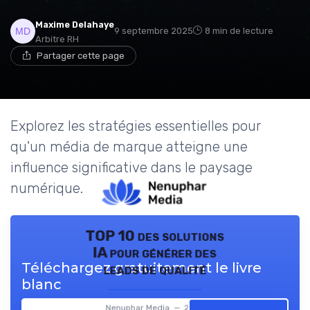
Maxime Delahaye
9 septembre 2025
8 min de lecture
Arbitre RH
Partager cette page
Explorez les stratégies essentielles pour
qu'un média de marque atteigne une
influence significative dans le paysage
numérique.
TOP 10 des solutions
IA pour générer des
Téléchargez gratuitement le livre
leads de qualité
blanc
Nenuphar Media — 2026