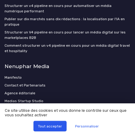
Structurer un v4 pipeline en cours pour automatiser un média
numérique performant
Publier sur dix marchés sans dix rédactions : la localisation par l'IA en
pratique
Structurer un V4 pipeline en cours pour lancer un média digital sur les
marketplaces B2B
Comment structurer un v4 pipeline en cours pour un média digital travel
et hospitality
Nenuphar Media
Manifesto
Contact et Partenariats
Agence éditoriale
Medias Startup Studio
Investir dans un média
Ce site utilise des cookies et vous donne le contrôle sur ceux que
vous souhaitez activer
Acheter un média existant
Tout accepter
Personnaliser