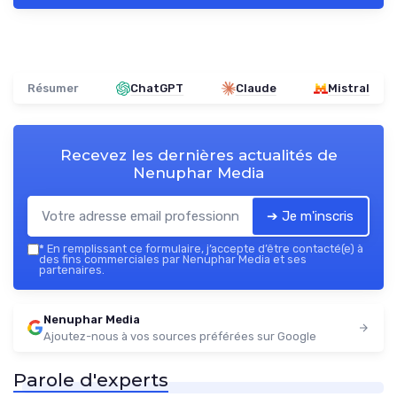
Résumer
ChatGPT
Claude
Mistral
Recevez les dernières actualités de
Nenuphar Media
➔ Je m'inscris
*
En remplissant ce formulaire, j’accepte d’être contacté(e) à
des fins commerciales par Nenuphar Media et ses
partenaires.
Nenuphar Media
Ajoutez-nous à vos sources préférées sur Google
Parole d'experts