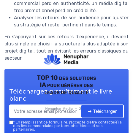
commercial perd en authenticité, un média digital
trop promotionnel perd en crédibilité.
Analyser les retours de son audience pour ajuster
sa stratégie et rester pertinent dans le temps.
En s’appuyant sur ces retours d’expérience, il devient
plus simple de choisir la structure la plus adaptée à son
projet digital, tout en évitant les erreurs classiques du
secteur.
TOP 10 des solutions
IA pour générer des
Téléchargez gratuitement le livre
leads de qualité
blanc
Nenuphar Media — 2026
➔ Télécharger
*
En remplissant ce formulaire, j’accepte d’être contacté(e) à
des fins commerciales par Nenuphar Media et ses
partenaires.