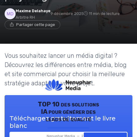
Maxime Delahaye
9 décembre 2025
11 min de lecture
Arbitre RH
Partager cette page
Vous souhaitez lancer un média digital ?
Découvrez les différences entre média, blog
et site commercial pour choisir la meilleure
stratégie adaptée à votre projet.
TOP 10 des solutions
IA pour générer des
Téléchargez gratuitement le livre
leads de qualité
blanc
Nenuphar Media — 2026