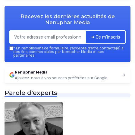
Recevez les dernières actualités de
Nenuphar Media
➔ Je m'inscris
*
En remplissant ce formulaire, j’accepte d’être contacté(e) à
des fins commerciales par Nenuphar Media et ses
partenaires.
Nenuphar Media
Ajoutez-nous à vos sources préférées sur Google
Parole d'experts