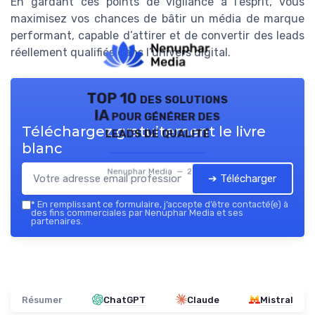
En gardant ces points de vigilance à l’esprit, vous
maximisez vos chances de bâtir un média de marque
performant, capable d’attirer et de convertir des leads
réellement qualifiés dans l’univers digital.
TOP 10 des solutions
IA pour générer des
Téléchargez gratuitement le livre
leads de qualité
blanc
Nenuphar Media — 2026
➔ Télécharger
*
En remplissant ce formulaire, j’accepte d’être contacté(e) à
des fins commerciales par Nenuphar Media et ses
partenaires.
Résumer
ChatGPT
Claude
Mistral