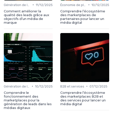
•
•
Génération de leads
11/12/2025
Économie de plateforme
10/12/2025
Comment améliorer la
Comprendre l’écosystème
qualité des leads grâce aux
des marketplaces de
objectifs d’un média de
partenaires pour lancer un
marque
média digital
•
•
Génération de leads
10/12/2025
B2B et services
07/12/2025
Comprendre le
Comprendre l’écosystème
fonctionnement des
des marketplaces B2B et
marketplaces pour la
des services pour lancer un
génération de leads dans les
média digital
médias digitaux