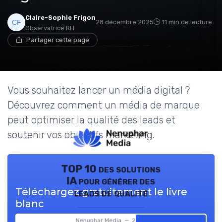
Claire-Sophie Frigon
28 décembre 2025
11 min de lecture
Observatrice RH
Partager cette page
Vous souhaitez lancer un média digital ?
Découvrez comment un média de marque
peut optimiser la qualité des leads et
soutenir vos objectifs marketing.
TOP 10 des solutions
IA pour générer des
Téléchargez gratuitement le livre
leads de qualité
blanc
Nenuphar Media — 2026