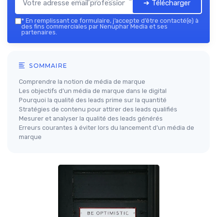
➔ Télécharger
*
En remplissant ce formulaire, j’accepte d’être contacté(e) à
des fins commerciales par Nenuphar Media et ses
partenaires.
SOMMAIRE
Comprendre la notion de média de marque
Les objectifs d’un média de marque dans le digital
Pourquoi la qualité des leads prime sur la quantité
Stratégies de contenu pour attirer des leads qualifiés
Mesurer et analyser la qualité des leads générés
Erreurs courantes à éviter lors du lancement d’un média de
marque