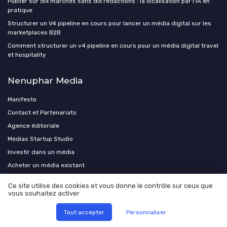
Publier sur dix marchés sans dix rédactions : la localisation par l'IA en
pratique
Structurer un V4 pipeline en cours pour lancer un média digital sur les
marketplaces B2B
Comment structurer un v4 pipeline en cours pour un média digital travel
et hospitality
Nenuphar Media
Manifesto
Contact et Partenariats
Agence éditoriale
Medias Startup Studio
Investir dans un média
Acheter un média existant
Ce site utilise des cookies et vous donne le contrôle sur ceux que
vous souhaitez activer
Tout accepter
Personnaliser