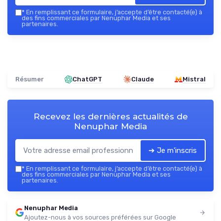
*
En remplissant ce formulaire, j’accepte d’être contacté(e) à
des fins commerciales par Nenuphar Media et ses
partenaires.
Résumer
ChatGPT
Claude
Mistral
Recevez les dernières actualités de
Nenuphar Media
➔ Je m'inscris
*
En remplissant ce formulaire, j’accepte d’être contacté(e) à
des fins commerciales par Nenuphar Media et ses
partenaires.
Nenuphar Media
Ajoutez-nous à vos sources préférées sur Google