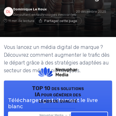
Dominique Le Roux
20 décembre 2025
Consultant en technologies innovantes
11 min de lecture
Partager cette page
Vous lancez un média digital de marque ?
Découvrez comment augmenter le trafic dès
le départ grâce à des stratégies adaptées au
secteur des médias numériques.
TOP 10 des solutions
IA pour générer des
Téléchargez gratuitement le livre
leads de qualité
blanc
Nenuphar Media — 2026