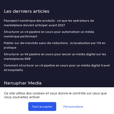
Les derniers articles
Passeport numérique des produits : ce que les opérateurs de
marketplace doivent anticiper avant 2027
Structurer un v4 pipeline en cours pour automatiser un média
numérique performant
Publier sur dix marchés sans dix rédactions : la localisation par l'IA en
pratique
Structurer un V4 pipeline en cours pour lancer un média digital sur les
marketplaces B2B
Comment structurer un v4 pipeline en cours pour un média digital travel
et hospitality
Nenuphar Media
Manifesto
Ce site utilise des cookies et vous donne le contrôle sur ceux que
vous souhaitez activer
Contact et Partenariats
Agence éditoriale
Tout accepter
Personnaliser
Medias Startup Studio