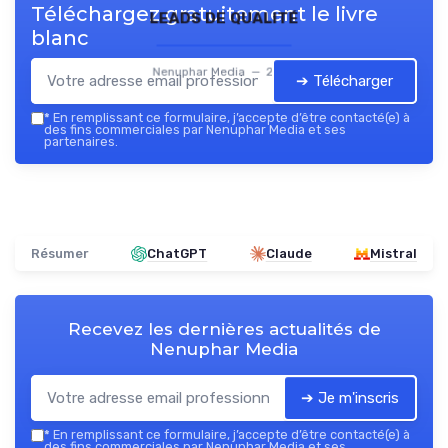
Téléchargez gratuitement le livre
leads de qualité
blanc
Nenuphar Media — 2026
➔ Télécharger
*
En remplissant ce formulaire, j’accepte d’être contacté(e) à
des fins commerciales par Nenuphar Media et ses
partenaires.
Résumer
ChatGPT
Claude
Mistral
Recevez les dernières actualités de
Nenuphar Media
➔ Je m'inscris
*
En remplissant ce formulaire, j’accepte d’être contacté(e) à
des fins commerciales par Nenuphar Media et ses