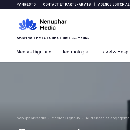
Panneau de gestion des cookies
MANIFESTO
|
CONTACT ET PARTENARIATS
|
AGENCE ÉDITORIAL
SHAPING THE FUTURE OF DIGITAL MEDIA
Médias Digitaux
Technologie
Travel & Hospi
Nenuphar Media
Médias Digitaux
Audiences et engageme