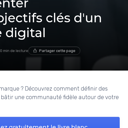
nter
jectifs clés d'un
digital
10 min de lecture
Partager cette page
e marque ? Découvrez comment définir des
 bâtir une communauté fidèle autour de votre
ez gratuitement le livre blanc