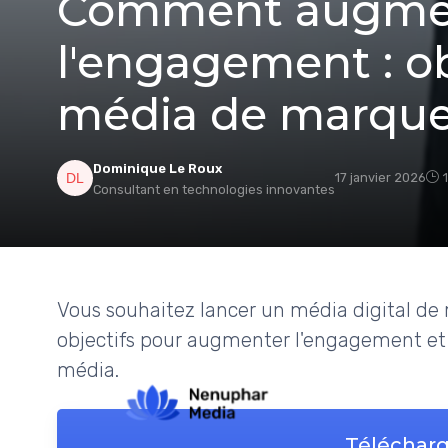
Comment augme
l'engagement : ob
média de marque 
Dominique Le Roux
17 janvier 2026
Consultant en technologies innovantes
Vous souhaitez lancer un média digital d
objectifs pour augmenter l'engagement et
média.
Télécharg