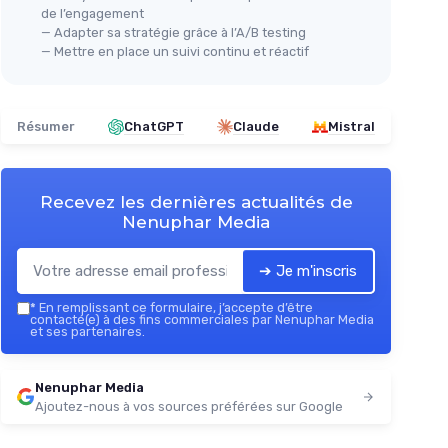
de l’engagement
— Adapter sa stratégie grâce à l’A/B testing
— Mettre en place un suivi continu et réactif
Résumer
ChatGPT
Claude
Mistral
Recevez les dernières actualités de
Nenuphar Media
➔ Je m'inscris
*
En remplissant ce formulaire, j’accepte d’être
contacté(e) à des fins commerciales par Nenuphar Media
et ses partenaires.
Nenuphar Media
Ajoutez-nous à vos sources préférées sur Google