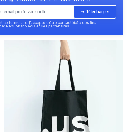
➔ Télécharger
 ce formulaire, j’accepte d’être contacté(e) à des fins
par Nenuphar Media et ses partenaires.