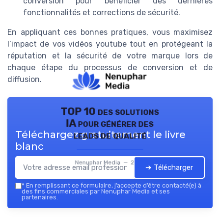
conversion pour bénéficier des dernières
fonctionnalités et corrections de sécurité.
En appliquant ces bonnes pratiques, vous maximisez
l’impact de vos vidéos youtube tout en protégeant la
réputation et la sécurité de votre marque lors de
chaque étape du processus de conversion et de
diffusion.
TOP 10 des solutions
IA pour générer des
Téléchargez gratuitement le livre
leads de qualité
blanc
Nenuphar Media — 2026
➔ Télécharger
*
En remplissant ce formulaire, j’accepte d’être contacté(e) à
des fins commerciales par Nenuphar Media et ses
partenaires.