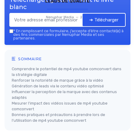
leads de qualité
blanc
Nenuphar Media — 2026
➔ Télécharger
*
En remplissant ce formulaire, j’accepte d’être contacté(e) à
des fins commerciales par Nenuphar Media et ses
partenaires.
SOMMAIRE
Comprendre le potentiel de mp4 youtube comconvert dans
la stratégie digitale
Renforcer la notoriété de marque grâce à la vidéo
Génération de leads via le contenu vidéo optimisé
Influencer la perception de la marque avec des contenus
adaptés
Mesurer l’impact des vidéos issues de mp4 youtube
comconvert
Bonnes pratiques et précautions à prendre lors de
l’utilisation de mp4 youtube comconvert