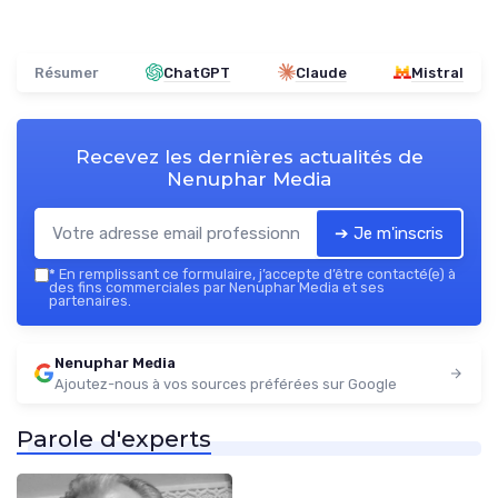
Résumer
ChatGPT
Claude
Mistral
Recevez les dernières actualités de
Nenuphar Media
➔ Je m'inscris
*
En remplissant ce formulaire, j’accepte d’être contacté(e) à
des fins commerciales par Nenuphar Media et ses
partenaires.
Nenuphar Media
Ajoutez-nous à vos sources préférées sur Google
Parole d'experts