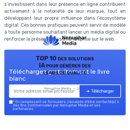
s’investissent dans leur présence en ligne contribuent
activement à la notoriété de leur marque, tout en
développant leur propre influence dans l’écosystème
digital. Ces bonnes pratiques peuvent servir de modèle
à toute personne souhaitant lancer un média digital ou
renforcer la présence de son entreprise sur le web.
TOP 10 des solutions
IA pour générer des
Téléchargez gratuitement le livre
leads de qualité
blanc
Nenuphar Media — 2026
➔ Télécharger
*
En remplissant ce formulaire, j’accepte d’être contacté(e) à
des fins commerciales par Nenuphar Media et ses
partenaires.