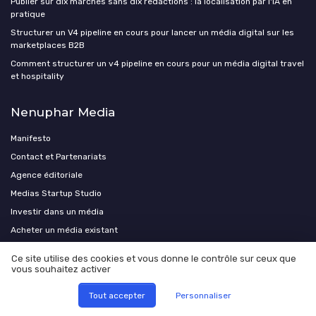
Publier sur dix marchés sans dix rédactions : la localisation par l'IA en
pratique
Structurer un V4 pipeline en cours pour lancer un média digital sur les
marketplaces B2B
Comment structurer un v4 pipeline en cours pour un média digital travel
et hospitality
Nenuphar Media
Manifesto
Contact et Partenariats
Agence éditoriale
Medias Startup Studio
Investir dans un média
Acheter un média existant
Ce site utilise des cookies et vous donne le contrôle sur ceux que
vous souhaitez activer
Tout accepter
Personnaliser