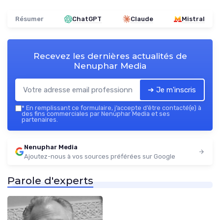
Résumer
ChatGPT
Claude
Mistral
Recevez les dernières actualités de
Nenuphar Media
➔ Je m'inscris
*
En remplissant ce formulaire, j’accepte d’être contacté(e) à
des fins commerciales par Nenuphar Media et ses
partenaires.
Nenuphar Media
Ajoutez-nous à vos sources préférées sur Google
Parole d'experts