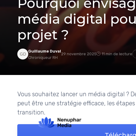
Pourquoi envisage
média digital pou
projet ?
Guillaume Duval
29 novembre 2025
11 min de lecture
Chroniqueur RH
Vous souhaitez lancer un média digital ? 
peut être une stratégie efficace, les étapes
transition.
Télécharg