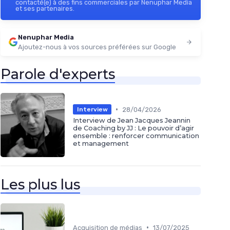
contacté(e) à des fins commerciales par Nenuphar Media
et ses partenaires.
Nenuphar Media
Ajoutez-nous à vos sources préférées sur Google
Parole d'experts
•
28/04/2026
Interview
Interview de Jean Jacques Jeannin
de Coaching by JJ : Le pouvoir d’agir
ensemble : renforcer communication
et management
Les plus lus
•
Acquisition de médias
13/07/2025