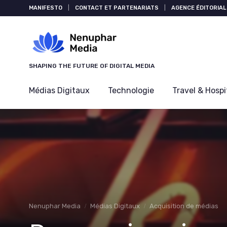
Panneau de gestion des cookies
MANIFESTO
|
CONTACT ET PARTENARIATS
|
AGENCE ÉDITORIAL
SHAPING THE FUTURE OF DIGITAL MEDIA
Médias Digitaux
Technologie
Travel & Hospi
Nenuphar Media
Médias Digitaux
Acquisition de médias