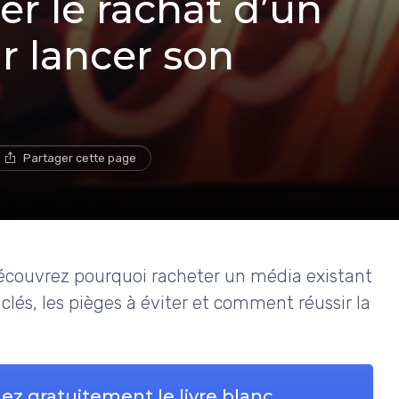
r le rachat d’un
r lancer son
Partager cette page
Découvrez pourquoi racheter un média existant
 clés, les pièges à éviter et comment réussir la
ez gratuitement le livre blanc