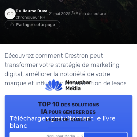
Guillaume Duval
21 mai 2025
9 min de lecture
Chroniqueur RH
Partager cette page
Découvrez comment Crestron peut
transformer votre stratégie de marketing
digital, améliorer la notoriété de votre
marque et influencer la génération de leads.
TOP 10 des solutions
IA pour générer des
Téléchargez gratuitement le livre
leads de qualité
blanc
Nenuphar Media — 2026