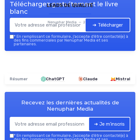
Téléchargez gratuitement le livre
leads de qualité
blanc
Nenuphar Media — 2026
➔ Télécharger
*
En remplissant ce formulaire, j’accepte d’être contacté(e) à
des fins commerciales par Nenuphar Media et ses
partenaires.
Résumer
ChatGPT
Claude
Mistral
Recevez les dernières actualités de
Nenuphar Media
➔ Je m'inscris
*
En remplissant ce formulaire, j’accepte d’être contacté(e) à
des fins commerciales par Nenuphar Media et ses