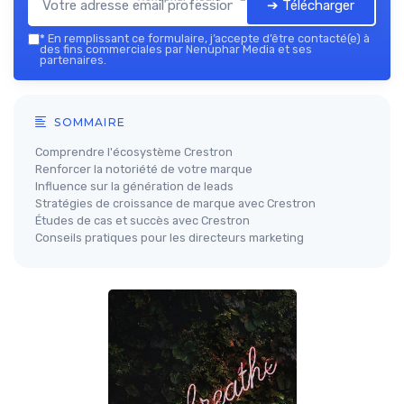
➔ Télécharger
*
En remplissant ce formulaire, j’accepte d’être contacté(e) à
des fins commerciales par Nenuphar Media et ses
partenaires.
SOMMAIRE
Comprendre l'écosystème Crestron
Renforcer la notoriété de votre marque
Influence sur la génération de leads
Stratégies de croissance de marque avec Crestron
Études de cas et succès avec Crestron
Conseils pratiques pour les directeurs marketing