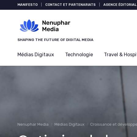
Panneau de gestion des cookies
MANIFESTO
|
CONTACT ET PARTENARIATS
|
AGENCE ÉDITORIAL
SHAPING THE FUTURE OF DIGITAL MEDIA
Médias Digitaux
Technologie
Travel & Hospi
Nenuphar Media
Médias Digitaux
Croissance et développ