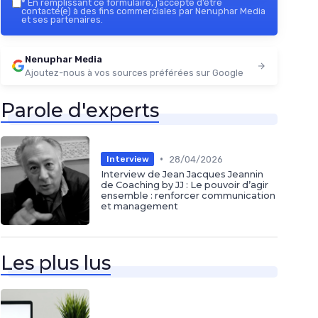
*
En remplissant ce formulaire, j’accepte d’être
contacté(e) à des fins commerciales par Nenuphar Media
et ses partenaires.
Nenuphar Media
Ajoutez-nous à vos sources préférées sur Google
Parole d'experts
•
28/04/2026
Interview
Interview de Jean Jacques Jeannin
de Coaching by JJ : Le pouvoir d’agir
ensemble : renforcer communication
et management
Les plus lus