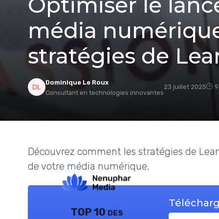
Optimiser le lan
média numérique
stratégies de Le
Dominique Le Roux
23 juillet 2025
9
Consultant en technologies innovantes
Découvrez comment les stratégies de Lean
de votre média numérique.
Télécharg
TOP 10 des