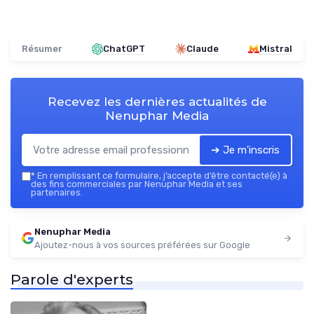
Résumer
ChatGPT
Claude
Mistral
Recevez les dernières actualités de
Nenuphar Media
➔ Je m'inscris
*
En remplissant ce formulaire, j’accepte d’être contacté(e) à
des fins commerciales par Nenuphar Media et ses
partenaires.
Nenuphar Media
Ajoutez-nous à vos sources préférées sur Google
Parole d'experts