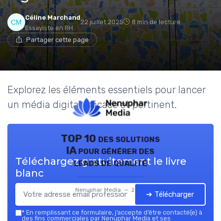
Céline Marchand
22 juillet 2025
8 min de lecture
Essayiste en RH
Partager cette page
Explorez les éléments essentiels pour lancer
un média digital efficace et pertinent.
TOP 10 des solutions
IA pour générer des
Téléchargez gratuitement le livre
leads de qualité
blanc
Nenuphar Media — 2026
➔ Télécharger
*
En remplissant ce formulaire, j’accepte d’être contacté(e) à
des fins commerciales par Nenuphar Media et ses