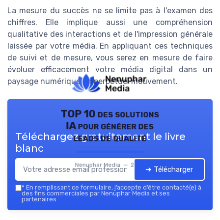
La mesure du succès ne se limite pas à l'examen des
chiffres. Elle implique aussi une compréhension
qualitative des interactions et de l'impression générale
laissée par votre média. En appliquant ces techniques
de suivi et de mesure, vous serez en mesure de faire
évoluer efficacement votre média digital dans un
paysage numérique en perpétuel mouvement.
TOP 10 des solutions
IA pour générer des
Téléchargez gratuitement le livre
leads de qualité
blanc
Nenuphar Media — 2026
➔ Télécharger
*
En remplissant ce formulaire, j’accepte d’être contacté(e) à
des fins commerciales par Nenuphar Media et ses
partenaires.