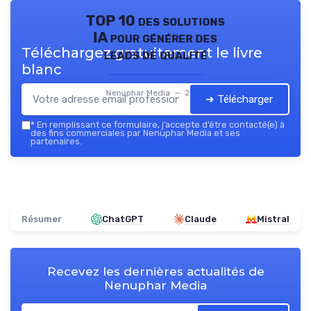
TOP 10 des solutions
IA pour générer des
Téléchargez gratuitement le livre
leads de qualité
blanc
Nenuphar Media — 2026
➔ Télécharger
*
En remplissant ce formulaire, j’accepte d’être contacté(e) à
des fins commerciales par Nenuphar Media et ses
partenaires.
Résumer
ChatGPT
Claude
Mistral
Recevez les dernières actualités de
Nenuphar Media