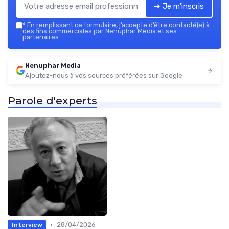
➔ Je m'inscris
*
En remplissant ce formulaire, j’accepte d’être contacté(e) à
des fins commerciales par Nenuphar Media et ses
partenaires.
Nenuphar Media
Ajoutez-nous à vos sources préférées sur Google
Parole d'experts
•
28/04/2026
Interview