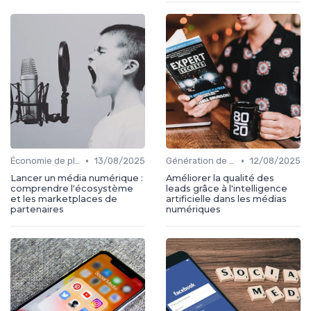
•
•
Économie de plateforme
13/08/2025
Génération de leads
12/08/2025
Lancer un média numérique :
Améliorer la qualité des
comprendre l'écosystème
leads grâce à l'intelligence
et les marketplaces de
artificielle dans les médias
partenaires
numériques