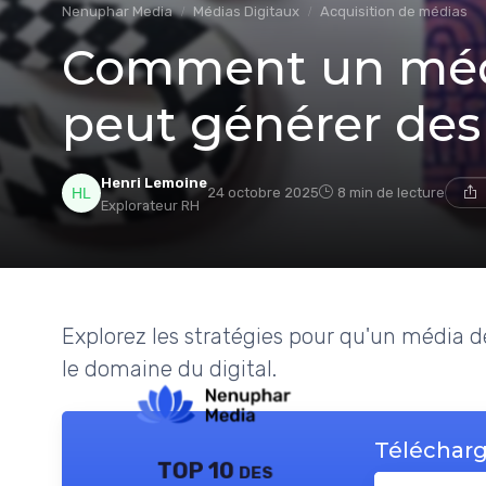
Nenuphar Media
Médias Digitaux
Acquisition de médias
Comment un méd
peut générer des
Henri Lemoine
24 octobre 2025
8 min de lecture
Explorateur RH
Explorez les stratégies pour qu'un média 
le domaine du digital.
Télécharg
TOP 10 des