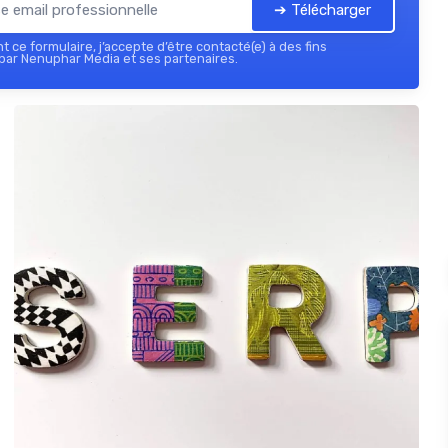
➔ Télécharger
 ce formulaire, j’accepte d’être contacté(e) à des fins
par Nenuphar Media et ses partenaires.