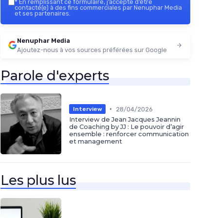
*
En remplissant ce formulaire, j’accepte d’être
contacté(e) à des fins commerciales par Nenuphar Media
et ses partenaires.
Nenuphar Media
Ajoutez-nous à vos sources préférées sur Google
Parole d'experts
•
28/04/2026
Interview
Interview de Jean Jacques Jeannin
de Coaching by JJ : Le pouvoir d’agir
ensemble : renforcer communication
et management
Les plus lus