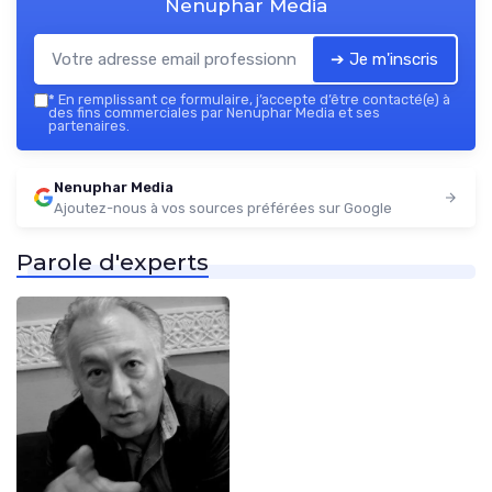
Nenuphar Media
➔ Je m'inscris
*
En remplissant ce formulaire, j’accepte d’être contacté(e) à
des fins commerciales par Nenuphar Media et ses
partenaires.
Nenuphar Media
Ajoutez-nous à vos sources préférées sur Google
Parole d'experts