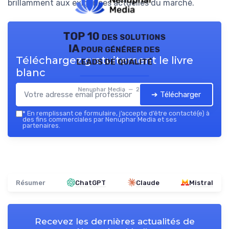
brillamment aux exigences actuelles du marché.
TOP 10 des solutions
IA pour générer des
Téléchargez gratuitement le livre
leads de qualité
blanc
Nenuphar Media — 2026
➔ Télécharger
*
En remplissant ce formulaire, j’accepte d’être contacté(e) à
des fins commerciales par Nenuphar Media et ses
partenaires.
Résumer
ChatGPT
Claude
Mistral
Recevez les dernières actualités de