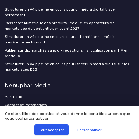
Structurer un V4 pipeline en cours pour un média digital travel
performant
Passeport numérique des produits : ce que les opérateurs de
marketplace doivent anticiper avant 2027
Structurer un v4 pipeline en cours pour automatiser un média
numérique performant
Publier sur dix marchés sans dix rédactions : la localisation par l'IA en
pratique
Structurer un V4 pipeline en cours pour lancer un média digital sur les
marketplaces B2B
Nenuphar Media
Manifesto
Contact et Partenariats
Agence éditoriale
Ce site utilise des cookies et vous donne le contrôle sur ceux que
vous souhaitez activer
Medias Startup Studio
Investir dans un média
Tout accepter
Personnaliser
Acheter un média existant