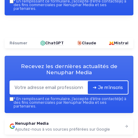
*
En remplissant ce formulaire, j’accepte d’être contacté(e) à
des fins commerciales par Nenuphar Media et ses
partenaires.
Résumer
ChatGPT
Claude
Mistral
Recevez les dernières actualités de
Nenuphar Media
➔ Je m'inscris
*
En remplissant ce formulaire, j’accepte d’être contacté(e) à
des fins commerciales par Nenuphar Media et ses
partenaires.
Nenuphar Media
Ajoutez-nous à vos sources préférées sur Google