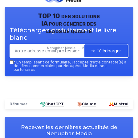
TOP 10 des solutions
IA pour générer des
Téléchargez gratuitement le livre
leads de qualité
blanc
Nenuphar Media — 2026
➔ Télécharger
*
En remplissant ce formulaire, j’accepte d’être contacté(e) à
des fins commerciales par Nenuphar Media et ses
partenaires.
Résumer
ChatGPT
Claude
Mistral
Recevez les dernières actualités de
Nenuphar Media