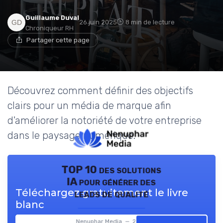
Guillaume Duval
26 juin 2025
8 min de lecture
Chroniqueur RH
Partager cette page
Découvrez comment définir des objectifs
clairs pour un média de marque afin
d'améliorer la notoriété de votre entreprise
dans le paysage numérique.
TOP 10 des solutions
IA pour générer des
Téléchargez gratuitement le livre
leads de qualité
blanc
Nenuphar Media — 2026