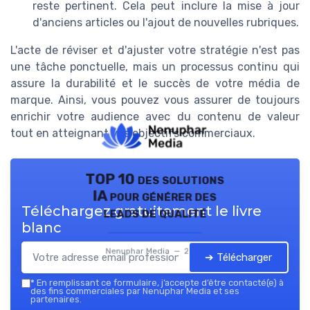
reste pertinent. Cela peut inclure la mise à jour
d'anciens articles ou l'ajout de nouvelles rubriques.
L'acte de réviser et d'ajuster votre stratégie n'est pas
une tâche ponctuelle, mais un processus continu qui
assure la durabilité et le succès de votre média de
marque. Ainsi, vous pouvez vous assurer de toujours
enrichir votre audience avec du contenu de valeur
tout en atteignant vos objectifs commerciaux.
TOP 10 des solutions
IA pour générer des
Téléchargez gratuitement le livre
leads de qualité
blanc
Nenuphar Media — 2026
➔ Télécharger
*
En remplissant ce formulaire, j’accepte d’être contacté(e) à
des fins commerciales par Nenuphar Media et ses
partenaires.