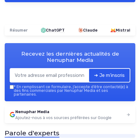
Résumer
ChatGPT
Claude
Mistral
Recevez les dernières actualités de
Nenuphar Media
➔ Je m'inscris
*
En remplissant ce formulaire, j’accepte d’être contacté(e) à
des fins commerciales par Nenuphar Media et ses
partenaires.
Nenuphar Media
Ajoutez-nous à vos sources préférées sur Google
Parole d'experts