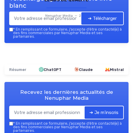
blanc
Nenuphar Media — 2026
➔ Télécharger
*
En remplissant ce formulaire, j’accepte d’être contacté(e) à
des fins commerciales par Nenuphar Media et ses
partenaires.
Résumer
ChatGPT
Claude
Mistral
Recevez les dernières actualités de
Nenuphar Media
➔ Je m'inscris
*
En remplissant ce formulaire, j’accepte d’être contacté(e) à
des fins commerciales par Nenuphar Media et ses
partenaires.