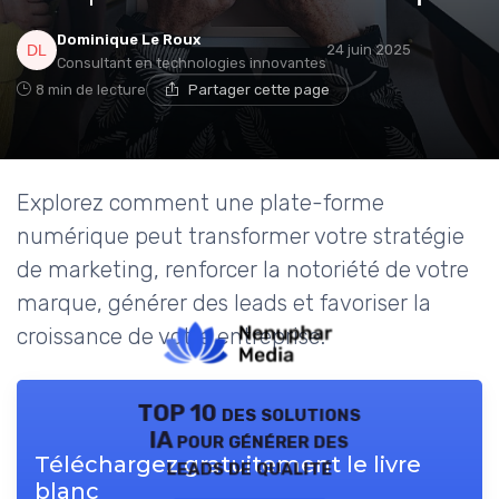
Dominique Le Roux
24 juin 2025
Consultant en technologies innovantes
8 min de lecture
Partager cette page
Explorez comment une plate-forme
numérique peut transformer votre stratégie
de marketing, renforcer la notoriété de votre
marque, générer des leads et favoriser la
croissance de votre entreprise.
TOP 10 des solutions
IA pour générer des
Téléchargez gratuitement le livre
leads de qualité
blanc