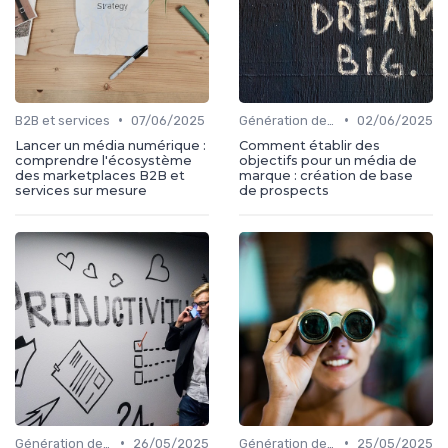
•
•
B2B et services
07/06/2025
Génération de leads
02/06/2025
Lancer un média numérique :
Comment établir des
comprendre l'écosystème
objectifs pour un média de
des marketplaces B2B et
marque : création de base
services sur mesure
de prospects
•
•
Génération de leads
26/05/2025
Génération de leads
25/05/2025