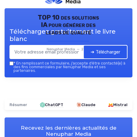
TOP 10 des solutions
IA pour générer des
Téléchargez gratuitement le livre
leads de qualité
blanc
Nenuphar Media — 2026
➔ Télécharger
*
En remplissant ce formulaire, j’accepte d’être contacté(e) à
des fins commerciales par Nenuphar Media et ses
partenaires.
Résumer
ChatGPT
Claude
Mistral
Recevez les dernières actualités de
Nenuphar Media